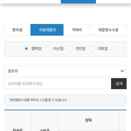
행위료
치료재료대
약제비
제증명수수료
평택점
아산점
천안점
지제점
검색
항목
중분류
소분류