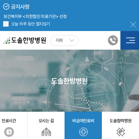
지제도솔한방병원 8월 진료 안내
도솔한방병원
공지사항
2024년 5월 20일부터 병원 진료 시, 신분증 확인 의무화
병원장 인사말
브랜드스토리
의료진 소개
진료시간
오시는 길
보건복지부 <의한협진 의료기관> 선정
지제도솔한방병원 첩약(한약) 처방 시, 건강보험 적용
비급여진료비
도솔협력병원
오늘 하루 동안 열지않기
도솔소식
지제
공지사항
온라인문의
치료후기
진료예약
증명서 발급안내
채용안내
도솔채널
언론보도
홍보영상
월간도솔
도솔한방병원
진료시간
오시는 길
비급여진료비
도솔협력병원