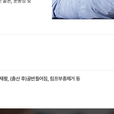
 물론, 운동성 및
재활, (출산 후)골반틀어짐, 림프부종제거 등