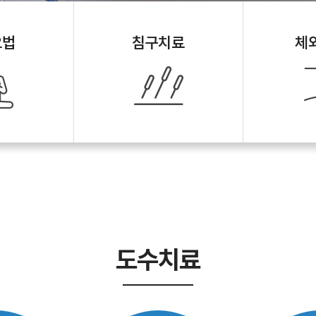
요법
침구치료
체
도수치료