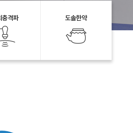
외충격파
도솔한약