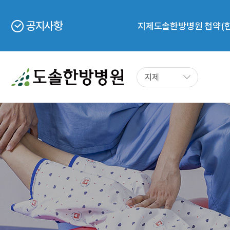
2024년 5월 20일부터 
보건복지부 <의한협진 의
공지사항
지제도솔한방병원 첩약(한약
지제