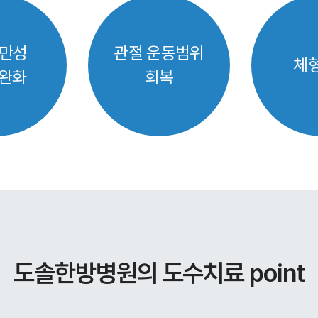
/만성
관절 운동범위
체
 완화
회복
도솔한방병원의 도수치료 point