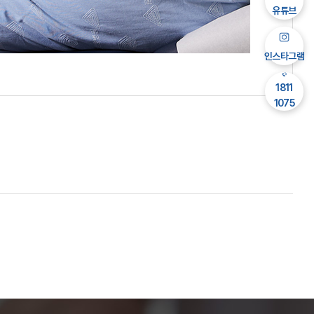
유튜브
인스타그램
1811
1075