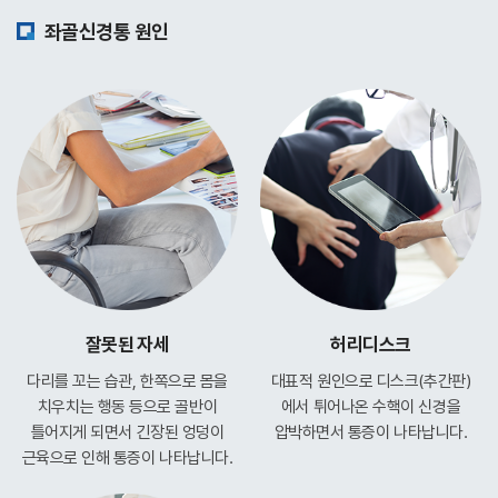
좌골신경통 원인
잘못된 자세
허리디스크
다리를 꼬는 습관, 한쪽으로 몸을
대표적 원인으로 디스크(추간판)
치우치는
행동 등으로 골반이
에서
튀어나온 수핵이 신경을
틀어지게 되면서
긴장된 엉덩이
압박하면서
통증이 나타납니다.
근육으로 인해
통증이 나타납니다.