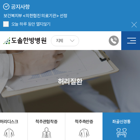
지제도솔한방병원 8월 진료 안내
공지사항
2024년 5월 20일부터 병원 진료 시, 신분증 확인 의무화
보건복지부 <의한협진 의료기관> 선정
지제도솔한방병원 첩약(한약) 처방 시, 건강보험 적용
오늘 하루 동안 열지않기
지제
허리질환
허리디스크
척추관협착증
척추측만증
좌골신경통