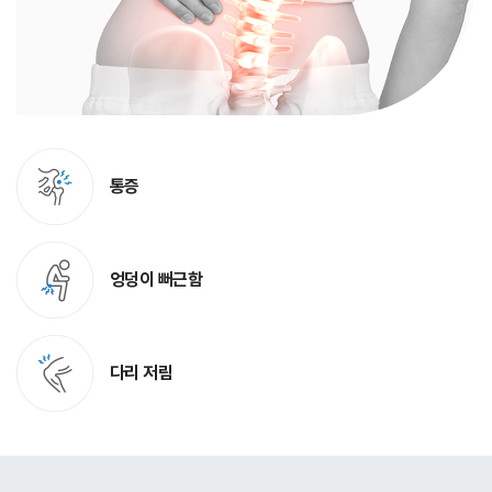
통증
엉덩이 뻐근함
다리 저림