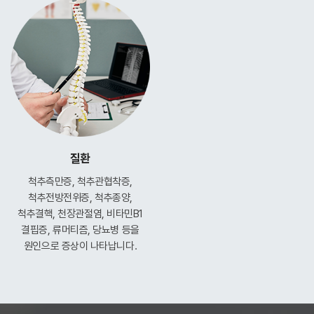
질환
척추측만증, 척추관협착증,
척추전방전위증, 척추종양,
척추결핵, 천장관절염, 비타민B1
결핍증, 류머티즘, 당뇨병 등을
원인으로 증상이 나타납니다.