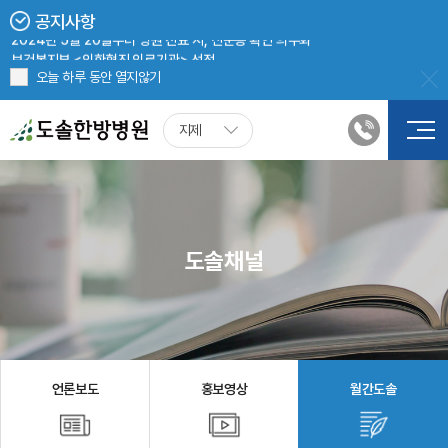
지제도솔한방병원 8월 진료 안내
공지사항
2024년 5월 20일부터 병원 진료 시, 신분증 확인 의무화
보건복지부 <의한협진 의료기관> 선정
지제도솔한방병원 첩약(한약) 처방 시, 건강보험 적용
오늘 하루 동안 열지않기
지제
도솔채널
언론보도
홍보영상
월간도솔