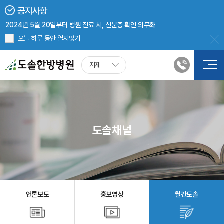
공지사항
지제도솔한방병원 8월 진료 안내
2024년 5월 20일부터 병원 진료 시, 신분증 확인 의무화
보건복지부 <의한협진 의료기관> 선정
오늘 하루 동안 열지않기
지제도솔한방병원 첩약(한약) 처방 시, 건강보험 적용
지제
도솔채널
언론보도
홍보영상
월간도솔