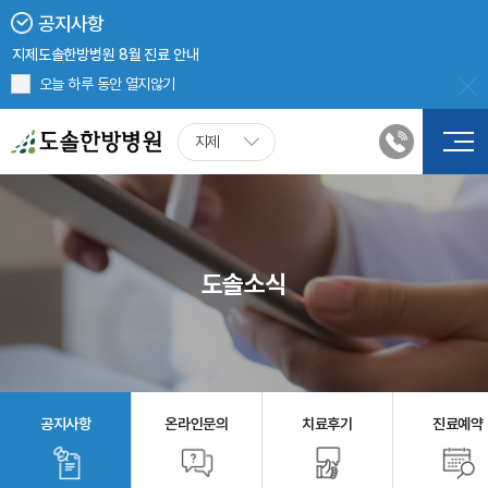
도솔한방병원
공지사항
병원장 인사말
브랜드스토리
의료진 소개
진료시간
오시는 길
지제도솔한방병원 8월 진료 안내
2024년 5월 20일부터 병원 진료 시, 신분증 확인 의무화
비급여진료비
도솔협력병원
오늘 하루 동안 열지않기
보건복지부 <의한협진 의료기관> 선정
도솔소식
지제도솔한방병원 첩약(한약) 처방 시, 건강보험 적용
지제
공지사항
온라인문의
치료후기
진료예약
증명서 발급안내
채용안내
도솔채널
언론보도
홍보영상
월간도솔
도솔소식
공지사항
온라인문의
치료후기
진료예약